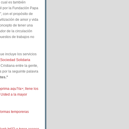
 cual es también
sil por la Fundación Papa
, con el propósito de
ivilización de amor y vida
concepto de tener una
dor de la circulación
puestos de trabajos no
que incluye los servicios
(Sociedad Solidaria
Cristiana entre la gente,
s por la seguinte palavra
tes.”
oprima aqu?/a>; llene los
n Usted a la mayor
 formas temporeras