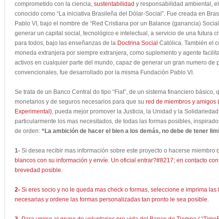
comprometido con la ciencia,
sustentabilidad
y responsabilidad ambiental, el
conocido como “La iniciativa Brasileña del Dólar-Social”. Fue creada en Bra
Pablo VI, bajo el nombre de “Red Cristiana por un Balance (ganancia) Social”
generar un capital social, tecnológico e intelectual, a servicio de una futura c
para todos, bajo las enseñanzas de la
Doctrina Social
Católica. También el 
moneda extranjera por siempre extranjera, como suplemento y agente facilita
activos en cualquier parte del mundo, capaz de generar un gran numero de 
convencionales, fue desarrollado por la misma Fundación Pablo VI.
Se trata de un Banco Central do tipo “Fiat”, de un sistema financiero básico, 
monetarios y de seguros necesarios para que su
red de miembros y amigos 
Experimental)
, pueda mejor promover la Justicia, la Unidad y la Solidariedad 
particularmente los mas necesitados, de todas las formas posibles, inspirado
de orden:
“La ambición de hacer el bien a los demás, no debe de tener limi
1-
Si desea recibir mas información sobre este proyecto o hacerse miembro
blancos con su información y envíe. Un oficial entrar?#8217; en contacto co
brevedad posible.
2-
Si eres socio y no le queda mas check o formas, seleccione e imprima las
necesarias y ordene las formas personalizadas tan pronto le sea posible.